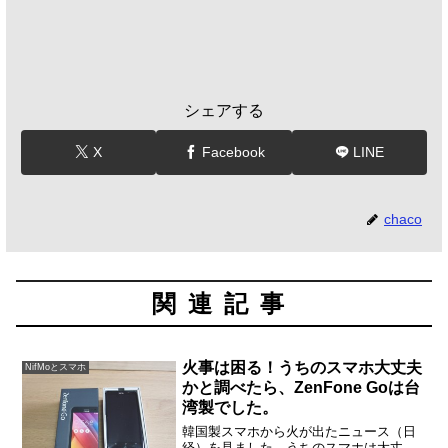
シェアする
X
Facebook
LINE
chaco
関連記事
火事は困る！うちのスマホ大丈夫
NifMoとスマホ
かと調べたら、ZenFone Goは台
湾製でした。
韓国製スマホから火が出たニュース（日
経）を見ました。うちのスマホは大丈