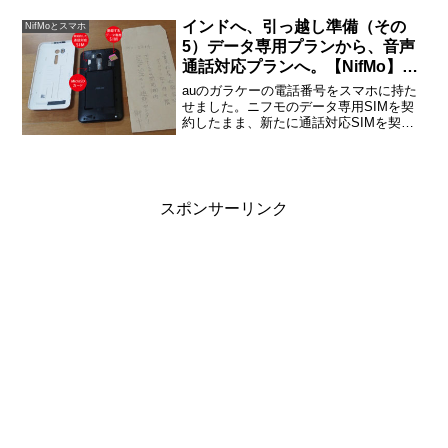
インドへ、引っ越し準備（その
NifMoとスマホ
5）データ専用プランから、音声
通話対応プランへ。【NifMo】
SIMを返却する
auのガラケーの電話番号をスマホに持た
せました。ニフモのデータ専用SIMを契
約したまま、新たに通話対応SIMを契
約。電話番号が移行できたら、データ専
用SIMは解除しました。データ専用SIMを
返却する私のスマホは、SIMフリー。な
おかつ２枚の...
スポンサーリンク