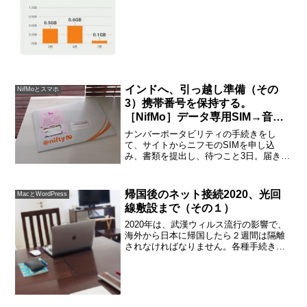
インドへ、引っ越し準備（その
NifMoとスマホ
3）携帯番号を保持する。
［NifMo］データ専用SIM→音声
通話対応SIM
ナンバーポータビリティの手続きをし
て、サイトからニフモのSIMを申し込
み、書類を提出し、待つこと3日。届きま
したよ！simが！ニフティの封筒。開けて
みると、納品書と、簡単な設定方法の説
明、数枚のプリント、SIMのみ。シンプ
帰国後のネット接続2020、光回
MacとWordPress
ルです。simが届...
線敷設まで（その１）
2020年は、武漢ウィルス流行の影響で、
海外から日本に帰国したら２週間は隔離
されなければなりません。各種手続き
も、買い物も、思ったよりも不便ではあ
りませんでしたが、ネット接続は気をつ
けないと、大変不便になってしまいま
す。光回線はいったんフレ...