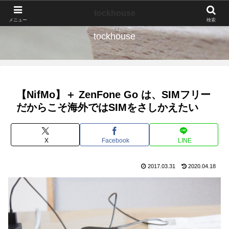
なんの種か、育ててみよう。
tockhouse
メニュー
検索
tockhouse
【NifMo】＋ ZenFone Go は、SIMフリー
だからこそ海外ではSIMをさしかえたい
X
Facebook
LINE
2017.03.31
2020.04.18