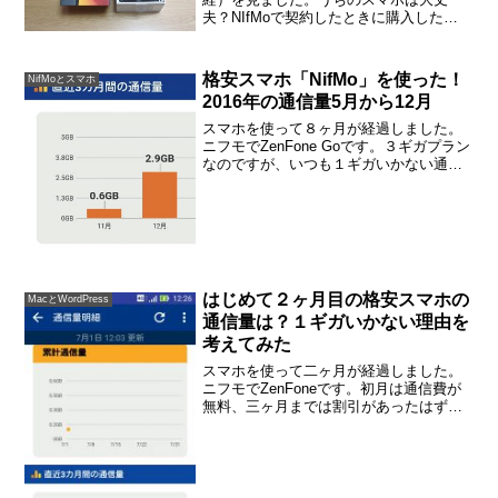
夫？NIfMoで契約したときに購入した
ZenFone Goは、台湾製でした。格安スマ
ホで有名なもののひとつです。もっと有
名なものもあったのですが、中国製のも
格安スマホ「NifMo」を使った！
NifMoとスマホ
のや、今回火が...
2016年の通信量5月から12月
スマホを使って８ヶ月が経過しました。
ニフモでZenFone Goです。３ギガプラン
なのですが、いつも１ギガいかない通信
量。しかし、ついに12月は２ギガ以上使
いました。やった！2016年12月はじめて
2.9GB達成はじめてスマホを持ってか
ら、...
はじめて２ヶ月目の格安スマホの
MacとWordPress
通信量は？１ギガいかない理由を
考えてみた
スマホを使って二ヶ月が経過しました。
ニフモでZenFoneです。初月は通信費が
無料、三ヶ月までは割引があったはず。5
月（2016年）はじめ、ゴールデンウィー
ク中にニフモに申し込みました。７月の
クレジットカードの引き落としでは、ま
だ請求されて...