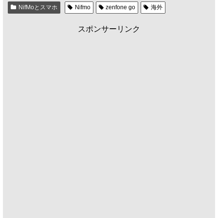
NifMoとスマホ
Nifmo
zenfone go
海外
スポンサーリンク