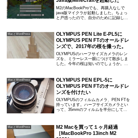
Java版MineCraftを起動した
M2のMacBookProでも、再購入なしで
java版マイクラが起動しました。ちょっ
と戸惑ったので、自分のために記録して
おきます。再購入を促すボタンに困惑し
た以前、MacBookProで息子たちとjava版
のマイクラをしていたのですが、最近...
OLYMPUS PEN Lite E-PL5に
MacとWordPress
OLYMPUS PEN FTのオールドレ
ンズで、2017年の桜を撮った。
OLYMPUSのハーフサイズカメラのレン
ズを、ミラーレス一眼につけて散歩しま
した。今年の桜は短いのでしょうか。今
週末はもう葉っぱが見えています。本
体：OLYMPUS PEN Lite EPL-5（マイク
ロフォーサーズ）レンズ：OLYMPUS...
OLYMPUS PEN EPL-5に
MacとWordPress
OLYMPUS PEN FTのオールドレ
ンズを付けたい
OLYMPUSのフィルムカメラ、PEN FTを
持っています。ハーフサイズカメラとい
って、35mmのフィルムを半分にして撮
影できます。12枚撮りのフィルムなら、
24カット撮影できます。気に入ってい
て、飾ってあるのですが、いま使用して
M2 Macを買って１ヶ月経過
MacとWordPress
いるデジタ...
［MacBookPro 13inch M2