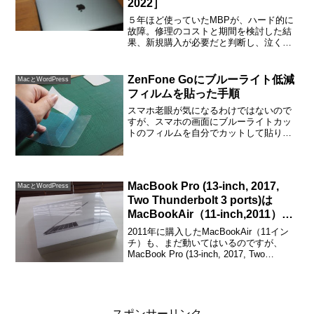
2022］
５年ほど使っていたMBPが、ハード的に
故障。修理のコストと期間を検討した結
果、新規購入が必要だと判断し、泣く泣
くMBPを仕舞い込みました。ショック
だ。。。銀座のappleのジーニアスバー
で、そのまま購入に。どの色も素敵でい
ZenFone Goにブルーライト低減
MacとWordPress
いなあと思いました...
フィルムを貼った手順
スマホ老眼が気になるわけではないので
すが、スマホの画面にブルーライトカッ
トのフィルムを自分でカットして貼りま
した。とっても簡単で、きれいにできま
した。スマホのブルーライトを低減した
い理由光（電磁波）の中で人間の目で見
える範囲の波長を可視光線...
MacBook Pro (13-inch, 2017,
MacとWordPress
Two Thunderbolt 3 ports)は
MacBookAir（11-inch,2011）と
同じバッグに入る！
2011年に購入したMacBookAir（11イン
チ）も、まだ動いてはいるのですが、
MacBook Pro (13-inch, 2017, Two
Thunderbolt 3 ports)を購入しました。非
常に快適です。コスパ最強！と思った...
スポンサーリンク