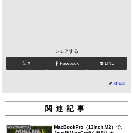
シェアする
X
Facebook
LINE
chaco
関連記事
MacBookPro（13inch,M2）で、
MacとWordPress