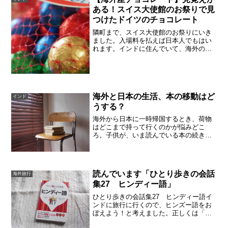
5,000...
ある！スイス大使館のお祭りで見
つけたドイツのチョコレート
隣町まで、スイス大使館のお祭りにいき
ました。入場料を払えば日本人でもはい
れます。インドに住んでいて、海外のフ
ェア的な「メラ」はテンションが上がり
ます。スイス＝ドイツメラで、見たこと
のあるチョコレートを発見。うしろのサ
ンタさん！以前、カルディ...
海外と日本の生活、本の移動はど
インド
うする？
海外から日本に一時帰国するとき、荷物
はどこまで持って行くのかが悩みどこ
ろ。子供が、いま読んでいる本の続き
は、日本に持っていくべきなのでしょう
か。本は基本的に移動しない文庫本１〜
２冊ならまだしも、ハードカバーだった
りすると、結構な重さになって...
読んでいます「ひとり歩きの会話
海外旅行
集27 ヒンディー語」
ひとり歩きの会話集27 ヒンディー語イ
ンドに旅行に行くので、ヒンズー語をお
ぼえよう！と考えました。正しくは「ヒ
ンディー語」です！！すでにまちがって