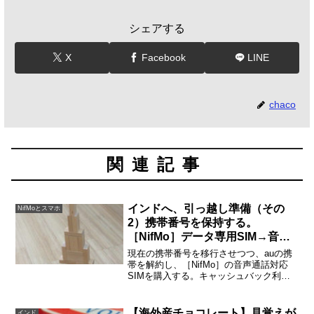
シェアする
X
Facebook
LINE
chaco
関連記事
インドへ、引っ越し準備（その
NifMoとスマホ
2）携帯番号を保持する。
［NifMo］データ専用SIM→音声
通話対応SIM
現在の携帯番号を移行させつつ、auの携
帯を解約し、［NifMo］の音声通話対応
SIMを購入する。キャッシュバック利用
で自己負担1,000円で乗り換えできる私は
すでにSIMフリーのスマホを持っていま
すから、SIMのみの購入。それでも
【海外産チョコレート】見覚えが
インド