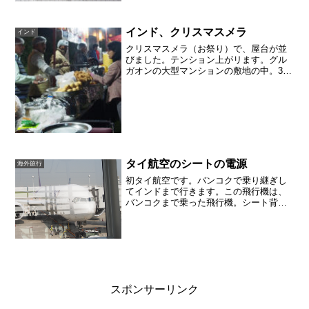
た〜？字が小さく、情報がぎっしり入っ
てお得感があります。よく使うフレーズ
が並ぶだけでなく、巻末...
インド、クリスマスメラ
インド
クリスマスメラ（お祭り）で、屋台が並
びました。テンション上がリます。グル
ガオンの大型マンションの敷地の中。30
階建てのマンションが10棟以上で囲んで
いる芝生の上にステージができました。
カラオケか？プロの演奏か？カシミヤや
パシュミナのストール...
タイ航空のシートの電源
海外旅行
初タイ航空です。バンコクで乗り継ぎし
てインドまで行きます。この飛行機は、
バンコクまで乗った飛行機。シート背面
の様子。液晶画面はタッチパネル。ゲー
ムができたり、映画を見ることができま
した。言語で日本語が選択できたのは嬉
しかったです。日本語の映...
スポンサーリンク