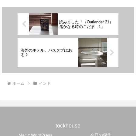
読みました「（Outlander 21）
遥かなる時のこだま 1」
海外のホテル。バスタブはあ
る？
ホーム
インド
tockhouse
MacとWordPress
今日の傑作