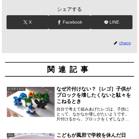
シェアする
X
Facebook
LINE
chaco
関連記事
なぜ片付けない？［レゴ］子供が
レゴさくひん
ブロックを壊したくないと駄々を
こねるとき
自分で考えて組みあげたレゴは、子供に
とって、なかなか壊しがたいようです。
片付けるから、ブロックをくずしなさい
と言っても、嫌だと叫ぶこともありま
す。気に入ったものを、ひとつだけなら
飾っておいてもいい、というルールを決
こどもが風邪で学校を休んだ日
日記
めています。レゴを一時的に...