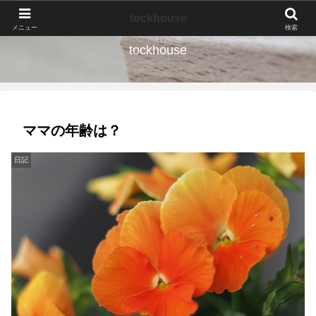
なんの種か、育ててみよう。
tockhouse
メニュー
検索
tockhouse
ママの年齢は？
日記