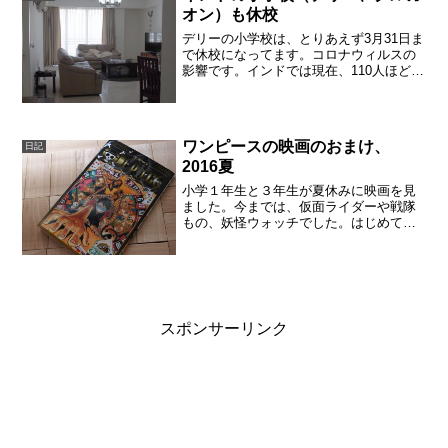
思うので、私の自由がきい...
オン）も休校
デリーの小学校は、とりあえず3月31日ま
で休校になってます。コロナウィルスの
影響です。インドでは現在、110人ほどだ
そうですが、インド政府は事態を重く見
ているようで、ビザの制限を含め、早い
段階から対策していました。インドで
も、引きこもる準備...
ワンピースの映画のおまけ、
日記
2016夏
小学１年生と３年生が夏休みに映画を見
ました。今までは、仮面ライダーや戦隊
もの、妖怪ウォッチでした。はじめてワ
ンピースの映画を見たのですが、子供た
ちはどちらも楽しめたようです。大人に
もおまけがもらえたこの本のほかに、ト
ランプもあります。親子４...
スポンサーリンク