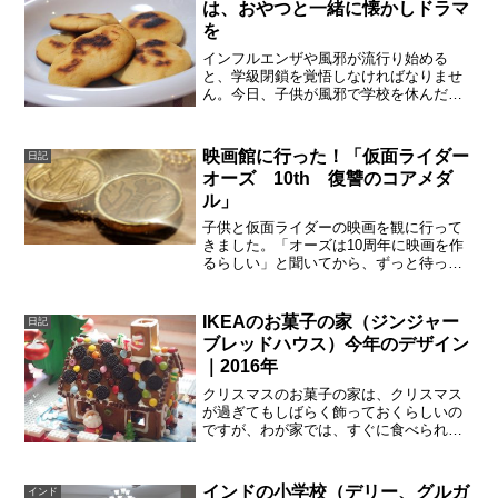
は、おやつと一緒に懐かしドラマ
を
インフルエンザや風邪が流行り始める
と、学級閉鎖を覚悟しなければなりませ
ん。今日、子供が風邪で学校を休んだの
ですが、意外に楽しく過ごせました。親
子で楽しめるドラマって、ほんとにあり
がたいです。暖かい紅茶（生姜入り！）
映画館に行った！「仮面ライダー
日記
と、20分で作れるクッキー...
オーズ 10th 復讐のコアメダ
ル」
子供と仮面ライダーの映画を観に行って
きました。「オーズは10周年に映画を作
るらしい」と聞いてから、ずっと待って
いたので、映画館に行けてとても嬉しか
った。映画が始まってすぐに涙が出てき
ましたよ。ひなちゃんは10年経って綺麗
IKEAのお菓子の家（ジンジャー
日記
になってたよ。エイジ...
ブレッドハウス）今年のデザイン
｜2016年
クリスマスのお菓子の家は、クリスマス
が過ぎてもしばらく飾っておくらしいの
ですが、わが家では、すぐに食べられて
消えてしまうので、写真にデザインを残
しておきます。来年はきっと、子供たち
が「好きに作らせてくれ」と主張すると
インドの小学校（デリー、グルガ
インド