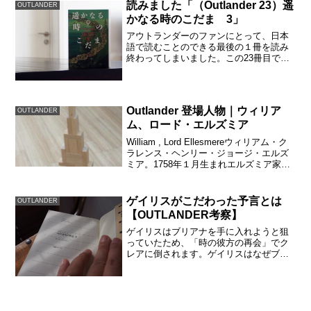
読みました「（Outlander 23）遥
OUTLANDER
です。原作では「カボショ...
かなる時のこだま 3」
アウトランダーのファンにとって、日本
語で読むことのできる最後の１冊を読み
終わってしまいました。この23冊目でも
ちろん終わるはずもなく、「ここで終わ
るの！？」という強いヒキを感じながら
の読了。続きを出版して！！原作本は、
３冊目までは再販されて...
Outlander 登場人物｜ウィリア
OUTLANDER
ム、ロード・エルズミア
William , Lord Ellesmereウィリアム・ク
ラレンス・ヘンリー・ジョージ・エルズ
ミア。1758年１月生まれエルズミア家に
嫁いだジェニーヴァの息子で、第九代エ
ルズミア伯爵。またヘルウォーターの領
地も相続するダンセーニ子爵でも...
ゲイリスがこだわった予言とは
OUTLANDER
【OUTLANDER考察】
ゲイリスはブリアナを手に入れようと狙
っていたため、「時の彼方の再会」でク
レアに倒されます。ゲイリスはなぜブリ
アナに執着したのでしょうか？ゲイリス
は、フレイザーの家系に興味を持ってい
た宝石を集めていたことから、ゲイリス
はふたたび時を越えようと...