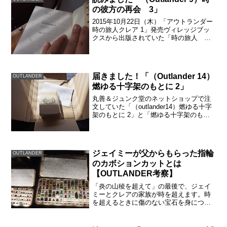
の彼方の再会 3」
2015年10月22日（木）「アウトランダー
時の旅人クレア 1」発売ヴィレッジブッ
クスから出版されていた「時の旅人 ク
レア」ですが、早川書房から発売されま
す。今日、私はジュンク堂からネットで
購入します。Outlanderシリーズ９冊目で
も...
届きました！「（Outlander 14）
OUTLANDER
燃ゆる十字架のもとに 2」
丸善＆ジュンク堂のネットショップで注
文していた「（outlander14）燃ゆる十字
架のもとに 2」と「燃ゆる十字架のもと
に 3」が届きました。前巻までは、大き
な書店でみかけるたびに購入したり、ネ
ットで注文したりして、ストックしてい
ました。...
ジェイミーが父からもらった指輪
OUTLANDER
のカボションカットとは
【OUTLANDER考察】
「炎の山稜を超えて」の最後で、ジェイ
ミーとクレアの家族が時を超えます。時
を超えるときに傷のない宝石を身につけ
るので、いくつもの宝石を集めました。
そのうちのひとつは、ジェイミーが父の
ブライアンから受け継いだルビーの指輪