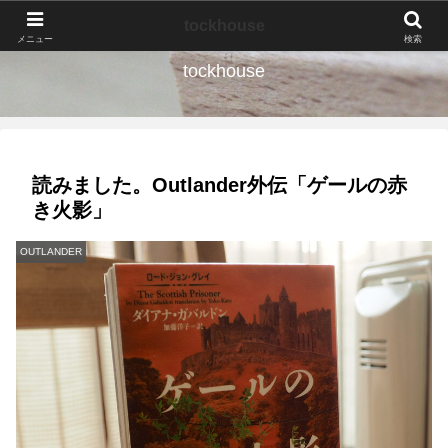
なんの種か、育ててみよう。
tockhouse
メニュー
検索
tockhouse
読みました。Outlander外伝「ゲールの赤
き火影」
OUTLANDER