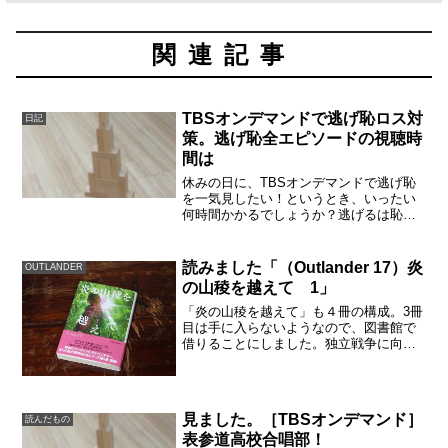
関連記事
TBSオンデマンドで逃げ恥ロス対
日記
策。逃げ恥全エピソードの視聴時
間は
休みの日に、TBSオンデマンドで逃げ恥
を一気見したい！というとき、いったい
何時間かかるでしょうか？逃げるは恥だ
が役に立つ DVD-BOX 「逃げるは恥だが
役に立つ」のエピソードは全11話です。
そのうち、第１話、第10話、第11話（最
読みました「（Outlander 17）炎
OUTLANDER
終回）の...
の山稜を越えて 1」
「炎の山稜を越えて」も４冊の構成。3冊
目は手に入らないようなので、図書館で
借りることにしました。独立戦争に向か
うというより、地元に出没する山賊集団
に脅威を感じます。独立戦争がちかづく
につれ、ジェイミーは社会的地位があが
りますが、それにつれて...
見ました。［TBSオンデマンド］
読んだもの
表参道高校合唱部！