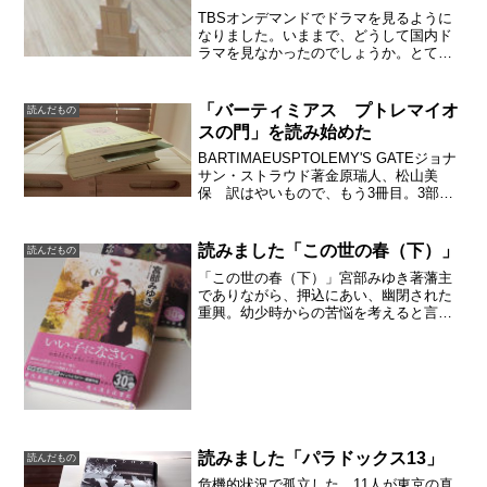
TBSオンデマンドでドラマを見るように
なりました。いままで、どうして国内ド
ラマを見なかったのでしょうか。とても
面白いドラマがありました。表参道高校
合唱部 DVD-BOX 名曲がつぎつぎと。表
参道高校合唱部！高校の話なのですが、
「バーティミアス プトレマイオ
読んだもの
40代の私が見...
スの門」を読み始めた
BARTIMAEUSPTOLEMY'S GATEジョナ
サン・ストラウド著金原瑞人、松山美
保 訳はやいもので、もう3冊目。3部作
なので、これで完結します。夢中になっ
て読んでくれてありがとう、と子供に感
謝しています。若い頃に私が夢中になっ
読みました「この世の春（下）」
読んだもの
た本で...
「この世の春（下）」宮部みゆき著藩主
でありながら、押込にあい、幽閉された
重興。幼少時からの苦悩を考えると言葉
も出ない。理不尽な境遇に、たった一人
で立ち向かうしかないヒーローの話でし
た。重興は何も悪くなくても、悪意に晒
される訳です。その元を作...
読みました「パラドックス13」
読んだもの
危機的状況で孤立した、11人が東京の真