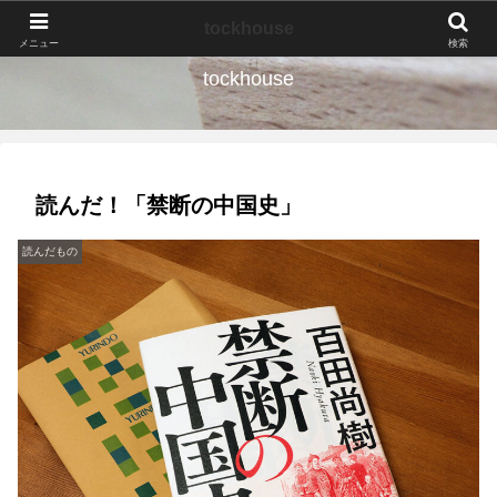
なんの種か、育ててみよう。
tockhouse
メニュー
検索
tockhouse
読んだ！「禁断の中国史」
読んだもの