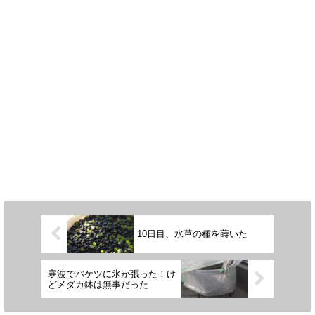
10日目、水草の種を蒔いた
寒波でバケツに氷が張った！け
どメダカ鉢は無事だった