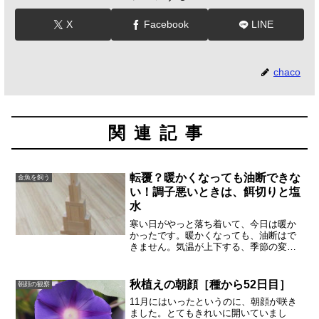
X
Facebook
LINE
chaco
関連記事
転覆？暖かくなっても油断できな
金魚を飼う
い！調子悪いときは、餌切りと塩
水
寒い日がやっと落ち着いて、今日は暖か
かったです。暖かくなっても、油断はで
きません。気温が上下する、季節の変わ
り目は金魚も体調を崩しやすいのではな
いかと思います。ふと、どんぶりをのぞ
くと、金魚さんがひっくりかえっていま
秋植えの朝顔［種から52日目］
朝顔の観察
した。私の視線に気がつく...
11月にはいったというのに、朝顔が咲き
ました。とてもきれいに開いていまし