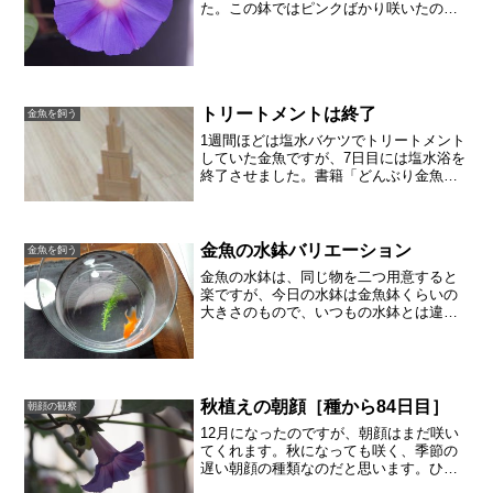
た。この鉢ではピンクばかり咲いたので
すが、青紫の朝顔です。星形の模様があ
り、花びらが少し波打ったかたちもかわ
いいです。この秋に植えた朝顔の鉢は、
みな小さな花でしたが、そ...
トリートメントは終了
金魚を飼う
1週間ほどは塩水バケツでトリートメント
していた金魚ですが、7日目には塩水浴を
終了させました。書籍「どんぶり金魚」
によると、2週間は塩水でトリートメント
するのですが、いつも水槽に使っている
塩が、なぜかなくなってしまって、早め
ですが塩水は終了と...
金魚の水鉢バリエーション
金魚を飼う
金魚の水鉢は、同じ物を二つ用意すると
楽ですが、今日の水鉢は金魚鉢くらいの
大きさのもので、いつもの水鉢とは違う
カタチです。深さはありますが、広さは
昨日のホーローの容れ物と同じくらい、
直径は18センチです。白い容れ物より
も、ガラスの方が慣れてい...
秋植えの朝顔［種から84日目］
朝顔の観察
12月になったのですが、朝顔はまだ咲い
てくれます。秋になっても咲く、季節の
遅い朝顔の種類なのだと思います。ひと
つの鉢に、２種類の朝顔を植えると、長