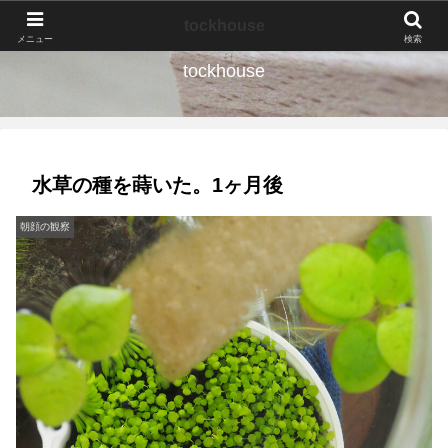
なんの種か、育ててみよう。
tockhouse
メニュー
検索
tockhouse
水草の種を蒔いた。1ヶ月後
朝顔の観察