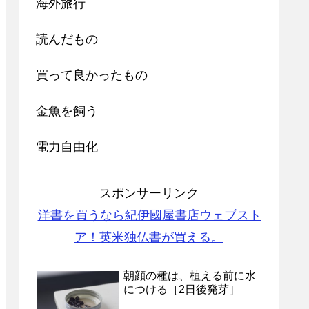
海外旅行
読んだもの
買って良かったもの
金魚を飼う
電力自由化
スポンサーリンク
洋書を買うなら紀伊國屋書店ウェブスト
ア！英米独仏書が買える。
朝顔の種は、植える前に水
につける［2日後発芽］