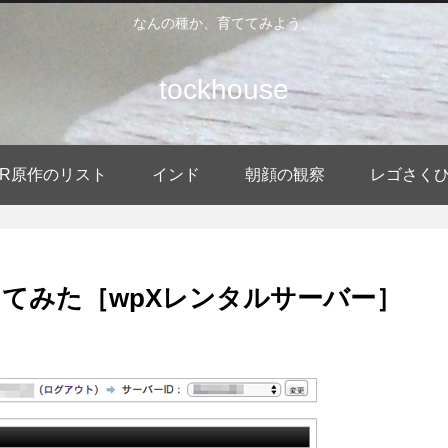
なんの種か、育ててみよう。
tockhouse
DER原作のリスト
インド
朝顔の観察
レゴさく
てみた［wpXレンタルサーバー］