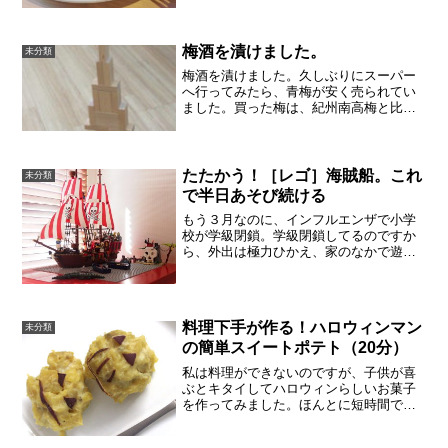
「いや、本当に大きいから！見てみ！」
連れも非常に驚きつつ、美味しくいただ
きました。一人でもた...
梅酒を漬けました。
未分類
梅酒を漬けました。久しぶりにスーパー
へ行ってみたら、青梅が安く売られてい
ました。買った梅は、紀州南高梅と比べ
ると1kgで150円ほど安く、そこからさら
に半額となってました。梅酒の瓶と氷砂
糖、ありふれたホワイトリカーも買って
家に帰りました。以...
たたかう！［レゴ］海賊船。これ
未分類
で半日あそび続ける
もう３月なのに、インフルエンザで小学
校が学級閉鎖。学級閉鎖してるのですか
ら、外出は極力ひかえ、家のなかで遊び
ます（勉強してれば、もっといいのです
が）。2015年に購入した海賊船です。こ
うした海賊船シリーズは、繰り返し販売
されてきていて、写真...
料理下手が作る！ハロウィンマン
未分類
の簡単スイートポテト（20分）
私は料理ができないのですが、子供が喜
ぶとキタイしてハロウィンらしいお菓子
を作ってみました。ほんとに短時間で簡
単にできました。準備したものさつまい
も（中３本）、バニラアイスクリーム