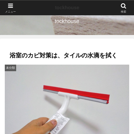
なんの種か、育ててみよう。
tockhouse
メニュー
検索
tockhouse
浴室のカビ対策は、タイルの水滴を拭く
未分類