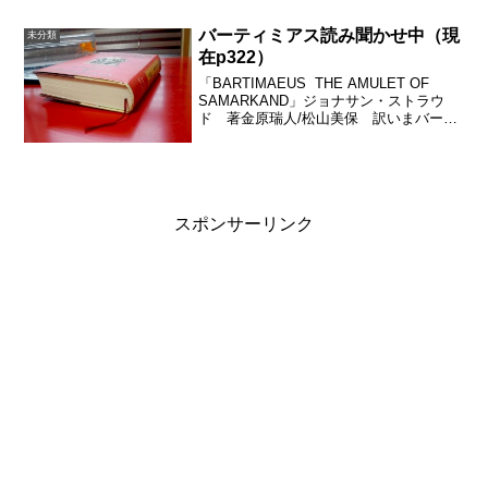
（適当）本当に適当に作ったまずサツマ
イモを皮をむいてふかします...
バーティミアス読み聞かせ中（現
未分類
在p322）
「BARTIMAEUS THE AMULET OF
SAMARKAND」ジョナサン・ストラウ
ド 著金原瑞人/松山美保 訳いまバーテ
ィミアスはロンドン塔にとらわれて脱出
は不可能、ナサニエルは召還の証拠を師
匠に見つけられ厳しい罰を受ける。も
う...
スポンサーリンク