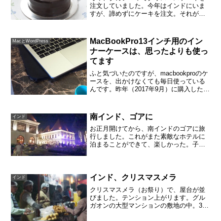
注文していました。今年はインドにいま
すが、諦めずにケーキを注文。それが、
とても美味しかった。私は、オーストリ
アの古典的なチョコレートケーキ、ザッ
ハトルテが大好き。まさかインドでお目
MacBookPro13インチ用のイン
MacとWordPress
にかかれるとは！サンタさ...
ナーケースは、思ったよりも使っ
てます
ふと気づいたのですが、macbookproのケ
ースを、出かけなくても毎日使っている
んです。昨年（2017年9月）に購入したノ
ートのケース。ELECOM インナーバッグ
ケース MacBook Air/Pro 13インチ ブラッ
クシンプルでか...
南インド、ゴアに
インド
お正月開けてから、南インドのゴアに旅
行しました。これがまた素敵なホテルに
泊まることができて、楽しかった。子供
と一緒だからでしょうね。散歩しても、
プールサイドでのんびりしても楽しい。
まさかと思っていましたが、次男がUNO
を持ってきていて、南イ...
インド、クリスマスメラ
インド
クリスマスメラ（お祭り）で、屋台が並
びました。テンション上がリます。グル
ガオンの大型マンションの敷地の中。30
階建てのマンションが10棟以上で囲んで