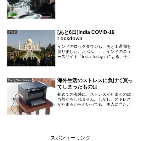
いる芝生の上にステージができました。
カラオケか？プロの演奏か？カシミヤや
パシュミナのストール...
[あと6日]India COVID-19
インド
Lockdown
インドのロックダウンも、あと１週間を
切りました。たぶん。。。インドのニュ
ースサイト「India Today」による、今日
のインドの新型コロナの情報です。 確認
済み 5,274 回復 411 死亡 149家にい
るからできることインドは、3月に...
海外生活のストレスに負けて買っ
MacとWordPress
てしまったものは
初めての海外に、ストレスがたまるのは
当然かもしれません。しかし、ストレス
がたまるからといっても、主人に当たっ
ても申し訳ないだけです。主人だって頑
張っているのですから。ストレスを解消
するのに、買い物をしてしまいました
が、これがとても有効で気が...
スポンサーリンク