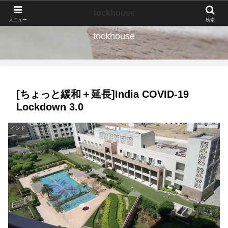
なんの種か、育ててみよう。
tockhouse
メニュー
検索
tockhouse
[ちょっと緩和＋延長]India COVID-19
Lockdown 3.0
インド