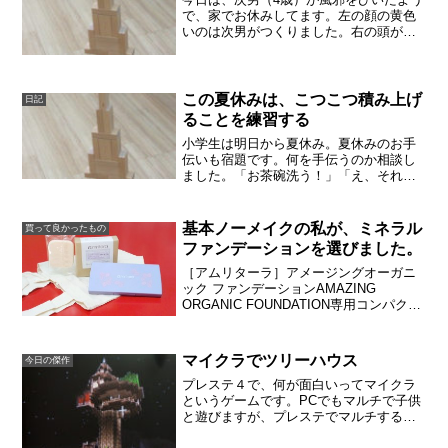
で、家でお休みしてます。左の顔の黄色
いのは次男がつくりました。右の頭が黒
いのは長男（7歳）がつくったものです。
黒いのは兜のつもりではないかな。家で
はまだ五月人形が飾ってあります。
この夏休みは、こつこつ積み上げ
日記
ることを練習する
小学生は明日から夏休み。夏休みのお手
伝いも宿題です。何を手伝うのか相談し
ました。「お茶碗洗う！」「え、それは
いいから、おはし出して。」「いやだ！
僕が決める事！」「え、親が決める事で
しょ。」多少の食い違いがありながら
基本ノーメイクの私が、ミネラル
買って良かったもの
も、毎日のお手伝いを決めま...
ファンデーションを選びました。
［アムリターラ］アメージングオーガニ
ック ファンデーションAMAZING
ORGANIC FOUNDATION専用コンパクト
（パフ付）、レフィル11g（ノンチタンミ
ディアム）、専用パフ（洗い替え用
に）。私は内勤ばかりで毎日のメイクは
マイクラでツリーハウス
今日の傑作
してませ...
プレステ４で、何が面白いってマイクラ
というゲームです。PCでもマルチで子供
と遊びますが、プレステでマルチする方
が簡単。一緒に住んでますし。レゴが大