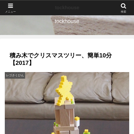
なんの種か、育ててみよう。
tockhouse
メニュー
検索
tockhouse
積み木でクリスマスツリー、簡単10分
【2017】
レゴさくひん