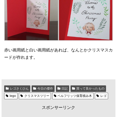
赤い画用紙と白い画用紙があれば、なんとかクリスマスカ
ードが作れます。
レゴさくひん
今日の傑作
日記
買って良かったもの
lego
クリスマスツリー
ベルフリッツ保育積み木
レゴ
スポンサーリンク