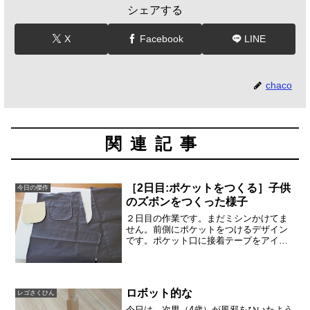
シェアする
X
Facebook
LINE
chaco
関連記事
［2日目:ポケットをつくる］子供
今日の傑作
のズボンをつくった様子
２日目の作業です。まだミシンかけてま
せん。前側にポケットをつけるデザイン
です。ポケット口に接着テープをアイロ
ンでつけます。はじまできれいにくっつ
かないです。すそは、生地のミミを使っ
たので、三つ折りではなく二つ折りで。
生地の方向が違うかも。後...
ロボット的な
レゴさくひん
今日は、次男（4歳）が風邪をひいたよう