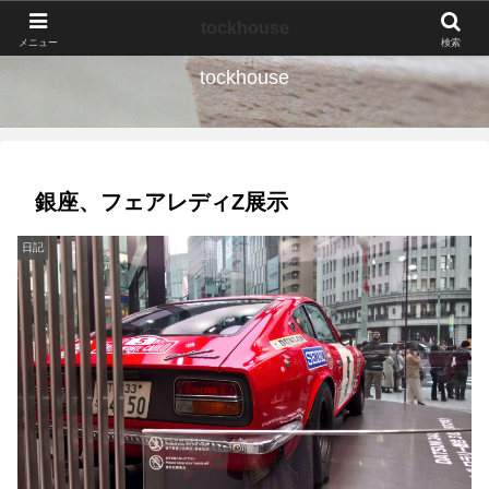
なんの種か、育ててみよう。
tockhouse
メニュー
検索
tockhouse
銀座、フェアレディZ展示
日記