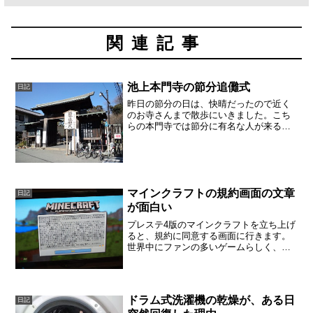
関連記事
池上本門寺の節分追儺式
日記
昨日の節分の日は、快晴だったので近く
のお寺さんまで散歩にいきました。こち
らの本門寺では節分に有名な人が来るの
で、ちょっと有名です。本門寺の周辺に
も、本門寺の中にもいくつもお寺があり
ます。これは正門です。門を通るとすぐ
に「節分福男福女連名」と...
マインクラフトの規約画面の文章
日記
が面白い
プレステ4版のマインクラフトを立ち上げ
ると、規約に同意する画面に行きます。
世界中にファンの多いゲームらしく、ネ
ットを介するマルチプレイでは、周知の
問題があるようです。まさか、そんな問
題に対しての発言が、規約のページに出
てくるとは思いませんで...
ドラム式洗濯機の乾燥が、ある日
日記