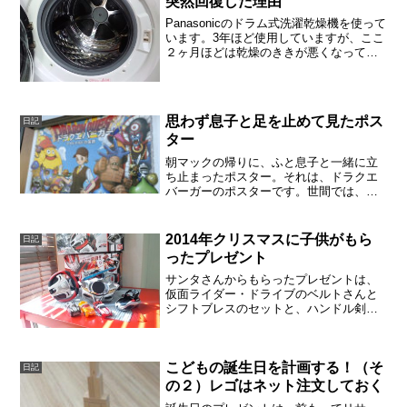
突然回復した理由
Panasonicのドラム式洗濯乾燥機を使って
います。3年ほど使用していますが、ここ
２ヶ月ほどは乾燥のききが悪くなってき
ていました。いろいろ試したあと、突
然、乾燥の能力が回復しました。奥のフ
ィルターを外して掃除してもダメ、サー
ビス呼んでもダ...
思わず息子と足を止めて見たポス
日記
ター
朝マックの帰りに、ふと息子と一緒に立
ち止まったポスター。それは、ドラクエ
バーガーのポスターです。世間では、リ
メイクのドラクエ７の体験版がダウンロ
ードされていますが（2026.2月現在。も
ちろんうちもDL済み）、リメイクのドラ
2014年クリスマスに子供がもら
日記
クエ１を家族で遊...
ったプレゼント
サンタさんからもらったプレゼントは、
仮面ライダー・ドライブのベルトさんと
シフトブレスのセットと、ハンドル剣で
す。25日の朝起きると、枕元にプレゼン
トの箱があるわけです。とても喜んでい
ました。サンタさん、今年もありがと
う！オモチャ屋さんまで行...
こどもの誕生日を計画する！（そ
日記
の２）レゴはネット注文しておく